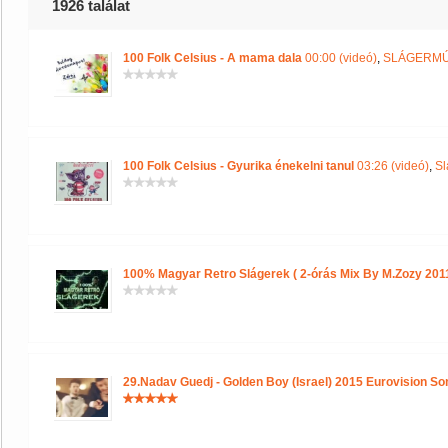
1926 találat
100 Folk Celsius - A mama dala
00:00 (videó)
,
SLÁGERM
100 Folk Celsius - Gyurika énekelni tanul
03:26 (videó)
,
Sl
100% Magyar Retro Slágerek ( 2-órás Mix By M.Zozy 2011
29.Nadav Guedj - Golden Boy (Israel) 2015 Eurovision So