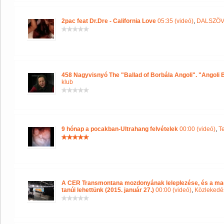
2pac feat Dr.Dre - California Love
05:35 (videó)
,
DALSZÖV
458 Nagyvisnyó The "Ballad of Borbála Angoli". "Angoli 
klub
9 hónap a pocakban-Ultrahang felvételek
00:00 (videó)
,
T
A CER Transmontana mozdonyának leleplezése, és a mag
tanúi lehettünk (2015. január 27.)
00:00 (videó)
,
Közlekedé