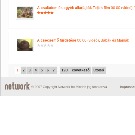
A családom és egyéb állatfajták Teljes film
00:00 (videó)
,
A csecsemő fürdetése
00:00 (videó)
,
Babák és Mamák
1
2
3
4
5
6
7
...
193
következő
utolsó
© 2007 Copyright Network.hu Minden jog fenntartva.
Impress