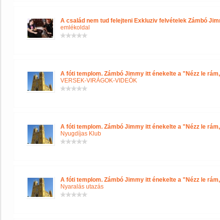
A család nem tud felejteni Exkluziv felvételek Zámbó Jim
emlékoldal
A fóti templom. Zámbó Jimmy itt énekelte a "Nézz le rám,
VERSEK-VIRÁGOK-VIDEÓK
A fóti templom. Zámbó Jimmy itt énekelte a "Nézz le rám,
Nyugdíjas Klub
A fóti templom. Zámbó Jimmy itt énekelte a "Nézz le rám,
Nyaralás utazás