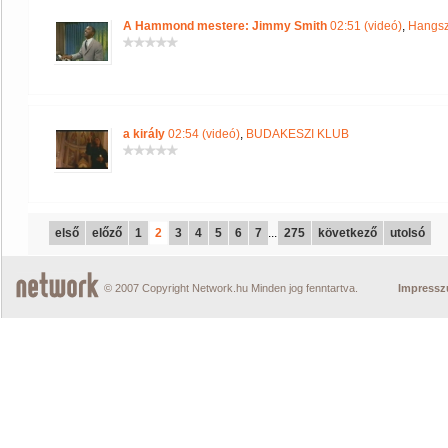
A Hammond mestere: Jimmy Smith
02:51 (videó)
,
Hangsz
a király
02:54 (videó)
,
BUDAKESZI KLUB
első
előző
1
2
3
4
5
6
7
...
275
következő
utolsó
© 2007 Copyright Network.hu Minden jog fenntartva.
Impress