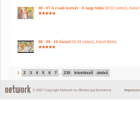
06 - 07 A csaló testvér - A nagy futás
08:02 (videó)
,
Károli
08 - 09 - 10 József
09:39 (videó)
,
Károli Biblia
1
2
3
4
5
6
7
...
230
következő
utolsó
© 2007 Copyright Network.hu Minden jog fenntartva.
Impress