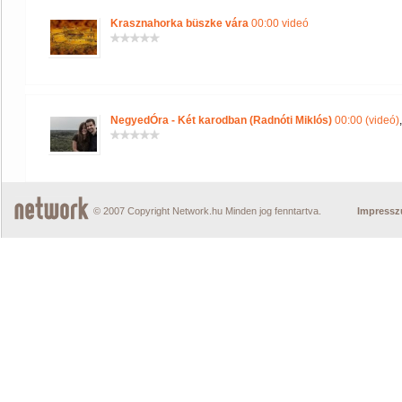
Krasznahorka büszke vára
00:00 videó
NegyedÓra - Két karodban (Radnóti Miklós)
00:00 (videó)
© 2007 Copyright Network.hu Minden jog fenntartva.
Impress