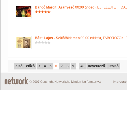
Bangó Margit: Aranyeső
00:00 (videó)
,
ELFELEJTETT D
Básti Lajos - Szülőföldemen
00:00 (videó)
,
TÁBOROZÓK- 
első
előző
3
4
5
6
7
8
9
...
40
következő
utolsó
© 2007 Copyright Network.hu Minden jog fenntartva.
Impress