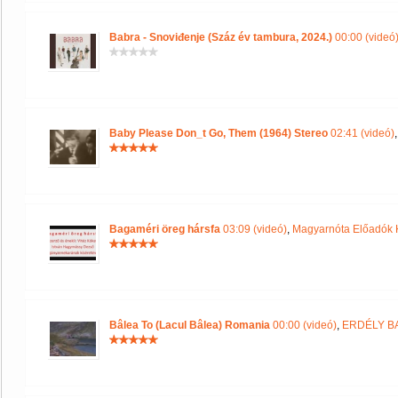
Babra - Snoviđenje (Száz év tambura, 2024.)
00:00 (videó
Baby Please Don_t Go, Them (1964) Stereo
02:41 (videó)
Bagaméri öreg hársfa
03:09 (videó)
,
Magyarnóta Előadók 
Bâlea To (Lacul Bâlea) Romania
00:00 (videó)
,
ERDÉLY BA