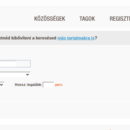
etnéd kibővíteni a keresésed
más tartalmakra is
?
Hossz: legalább
perc