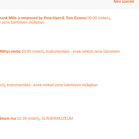
Név szerint
Frank Mills (composed by Pete Ham & Tom Evans)
00:00 (videó)
,
li zene bármilyen műfajban
n Withycombe
00:00 (videó)
,
Instrumentális - ének nélküli zene bármilyen
eó)
,
Instrumentális - ének nélküli zene bármilyen műfajban
láttam ma
02:38 (videó)
,
SLÁGERMÚZEUM