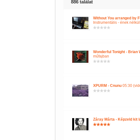
886 találat
Without You arranged by 
Instrumentális - ének nélkü
Wonderful Tonight - Bria
műfajban
XPURM - Cnunu
05:30 (vid
Záray Márta - Képzeld kit 