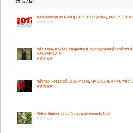
73 találat
Megváltozott ez a világ 2017.
01:52 (videó)
,
MA IS SZÓL 
Némethné Kovács Magdolna II. Gyöngyöstarjáni Nótatalá
MAGYARNÓTA
Névnapi köszöntő
02:06 (videó)
,
MA IS SZÓL A MAGYARN
Petrik Sándor
02:18 (videó)
,
Zeneimádó klub