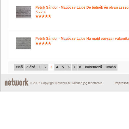
Petrik Sándor - Magócsy Lajos De tudnék én olyan asszon
Klubja
Petrik Sándor - Magócsy Lajos Ha majd egyszer valamiko
első
előző
1
2
3
4
5
6
7
8
következő
utolsó
© 2007 Copyright Network.hu Minden jog fenntartva.
Impress