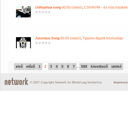
chihuahua song
00:00 (videó)
,
CSIVAVÁK - és más törpikék
Juventus Song
00:00 (videó)
,
Tippmix-tippek közössége
első
előző
1
2
3
4
5
6
7
...
589
következő
utolsó
© 2007 Copyright Network.hu Minden jog fenntartva.
Impress