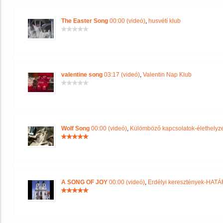
The Easter Song
00:00 (videó)
,
husvétí klub
valentine song
03:17 (videó)
,
Valentin Nap Klub
Wolf Song
00:00 (videó)
,
Külömböző kapcsolatok-élethelyze
A SONG OF JOY
00:00 (videó)
,
Erdélyi keresztények-HA