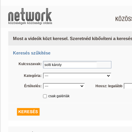
Most a videók közt keresel. Szeretnéd kibővíteni a keres
Keresés szűkítése
Kulcsszavak:
Kategória:
Értékelés:
Hossz: legalább
csak galériák