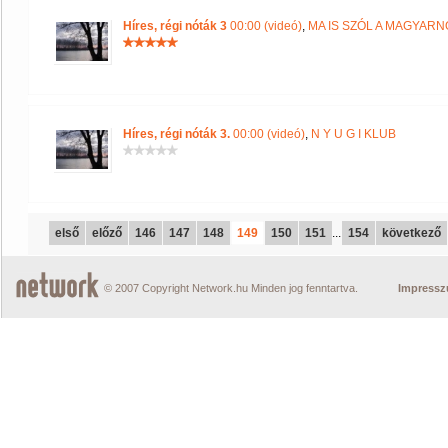
Híres, régi nóták 3
00:00 (videó)
,
MA IS SZÓL A MAGYARN
Híres, régi nóták 3.
00:00 (videó)
,
N Y U G I KLUB
első
előző
146
147
148
149
150
151
...
154
következő
© 2007 Copyright Network.hu Minden jog fenntartva.
Impress