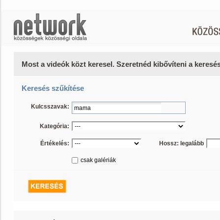
Most a videók közt keresel. Szeretnéd kibővíteni a keres
Keresés szűkítése
Kulcsszavak:
Kategória:
Értékelés:
Hossz: legalább
csak galériák