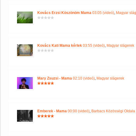
Kovács Erzsi Köszönöm Mama
03:05 (videó)
,
Magyar slá
Kovács Kati Mama kérlek
03:55 (videó)
,
Magyar slágerek
Mary Zsuzsi - Mama
02:10 (videó)
,
Magyar slágerek
Emberek - Mama
00:00 (videó)
,
Barbacs Közösségi Oldala