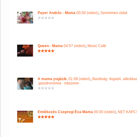
Payer András - Mama
00:00 (videó)
,
Szerelmes oldal
Queen - Mama
04:57 (videó)
,
Music Café
A mama yogázik.
01:08 (videó)
,
Barátság -fogadó -alkotás
.gasztronómia - népzene .
Emlékezés Csepregi Éva Mama
00:00 (videó)
,
NET KAPC