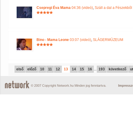
Csepregi Éva Mama
04:36 (videó)
,
Száll a dal a Fészekből
Bino - Mama Leone
03:07 (videó)
,
SLÁGERMÚZEUM
első
előző
10
11
12
13
14
15
16
...
193
következő
u
© 2007 Copyright Network.hu Minden jog fenntartva.
Impress