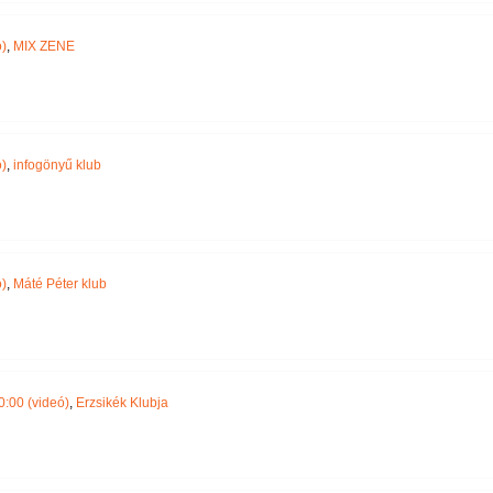
)
,
MIX ZENE
)
,
infogönyű klub
)
,
Máté Péter klub
:00 (videó)
,
Erzsikék Klubja