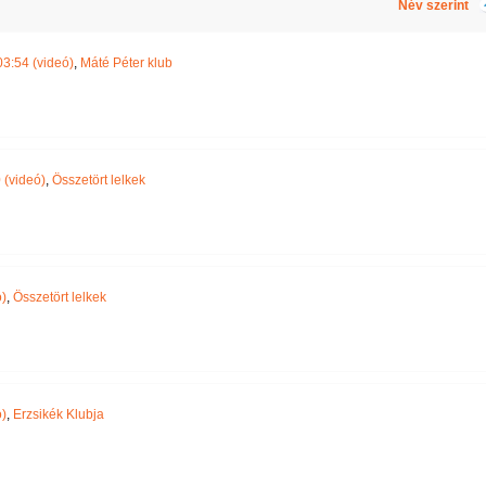
Név szerint
3:54 (videó)
,
Máté Péter klub
 (videó)
,
Összetört lelkek
)
,
Összetört lelkek
)
,
Erzsikék Klubja