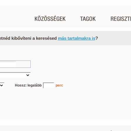
etnéd kibővíteni a keresésed
más tartalmakra is
?
Hossz: legalább
perc