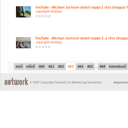
YouTube - Michael Jackson utolsó napjai 2 rész (magyar fe
.rajongók klubbja
YouTube - Michael Jackson utolsó napjai 3_a rész (magyar 
.rajongók klubbja
első
előző
460
461
462
463
464
465
...
468
következő
© 2007 Copyright Network.hu Minden jog fenntartva.
Impress