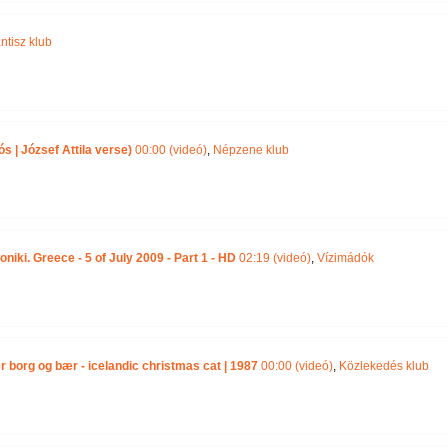
antisz klub
s | József Attila verse)
00:00 (videó)
,
Népzene klub
niki. Greece - 5 of July 2009 - Part 1 - HD
02:19 (videó)
,
Vízimádók
 er borg og bær - icelandic christmas cat | 1987
00:00 (videó)
,
Közlekedés klub