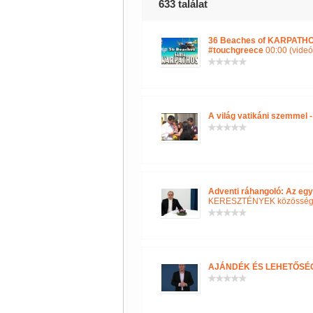
633 találat
36 Beaches of KARPATHOS
#touchgreece
00:00 (videó
A világ vatikáni szemmel -
Adventi ráhangoló: Az egy
KERESZTÉNYEK közössé
AJÁNDÉK ÉS LEHETŐSÉ