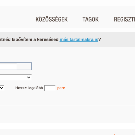
etnéd kibővíteni a keresésed
más tartalmakra is
?
Hossz: legalább
perc