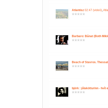
Atlantisz
02:47 (videó)
,
Atl
Barbaro: Bánat (Both Mikló
Beach of Stavros. Thessalo
björk : jólakötturinn - hvít