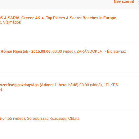
Név szerint
 & SARIA, Greece 4K ► Top Places & Secret Beaches in Europe
)
,
Vízimádók
 Római Riportok - 2015.09.06.
00:00 (videó)
,
ZARÁNDOKLAT - Élő egyház
szerűség gazdagsága (Advent 1. hete, hétfő)
00:00 (videó)
,
LELKES
ge
G
04:55 (videó)
,
Görögország Közösségi Oldala