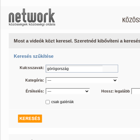
Most a videók közt keresel. Szeretnéd kibővíteni a keres
Keresés szűkítése
Kulcsszavak:
Kategória:
Értékelés:
Hossz: legalább
csak galériák