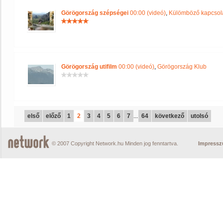
Görögország szépségei
00:00 (videó)
,
Külömböző kapcsola
Görögország utifilm
00:00 (videó)
,
Görögország Klub
első
előző
1
2
3
4
5
6
7
...
64
következő
utolsó
© 2007 Copyright Network.hu Minden jog fenntartva.
Impress