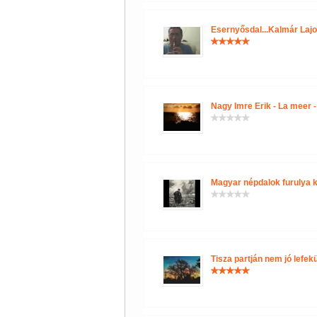
Esernyősdal...Kalmár Lajo
Nagy Imre Erik - La meer
Magyar népdalok furulya kí
Tisza partján nem jó lefek