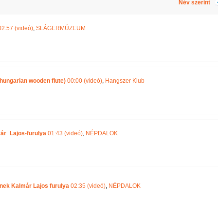
Név szerint
2:57 (videó)
,
SLÁGERMÚZEUM
hungarian wooden flute)
00:00 (videó)
,
Hangszer Klub
ár_Lajos-furulya
01:43 (videó)
,
NÉPDALOK
nek Kalmár Lajos furulya
02:35 (videó)
,
NÉPDALOK