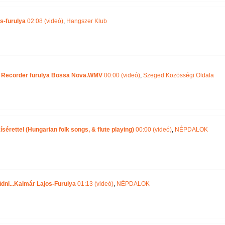
s-furulya
02:08 (videó)
,
Hangszer Klub
 - Recorder furulya Bossa Nova.WMV
00:00 (videó)
,
Szeged Közösségi Oldala
sérettel (Hungarian folk songs, & flute playing)
00:00 (videó)
,
NÉPDALOK
üdni...Kalmár Lajos-Furulya
01:13 (videó)
,
NÉPDALOK