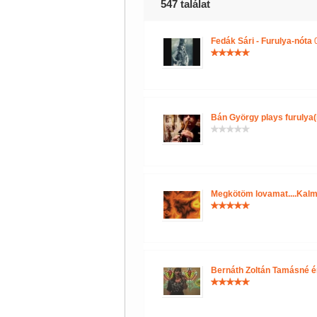
547 találat
Fedák Sári - Furulya-nóta
0
Bán György plays furulya(
Megkötöm lovamat....Kalm
Bernáth Zoltán Tamásné é