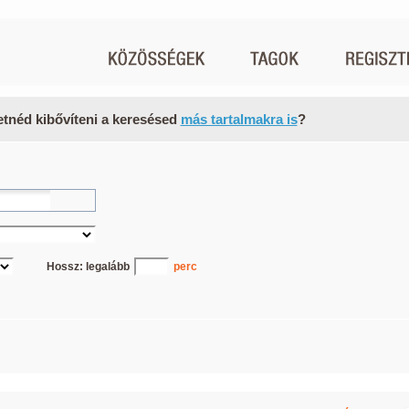
etnéd kibővíteni a keresésed
más tartalmakra is
?
Hossz: legalább
perc