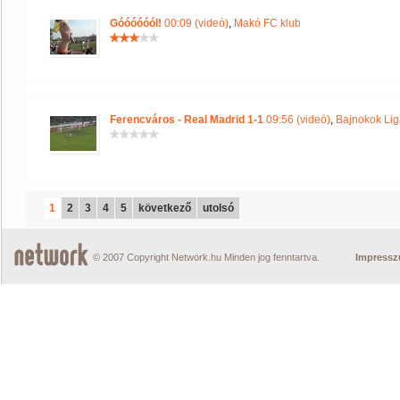
Góóóóóól!
00:09 (videó)
,
Makó FC klub
Ferencváros - Real Madrid 1-1
09:56 (videó)
,
Bajnokok Lig
1
2
3
4
5
következő
utolsó
© 2007 Copyright Network.hu Minden jog fenntartva.
Impress