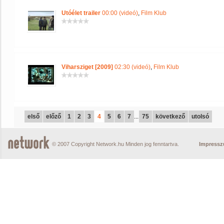
Utóélet trailer
00:00 (videó)
,
Film Klub
Viharsziget [2009]
02:30 (videó)
,
Film Klub
első
előző
1
2
3
4
5
6
7
...
75
következő
utolsó
© 2007 Copyright Network.hu Minden jog fenntartva.
Impress