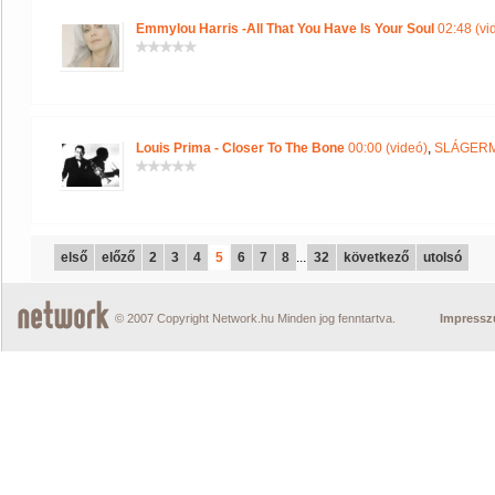
Emmylou Harris -All That You Have Is Your Soul
02:48 (vi
Louis Prima - Closer To The Bone
00:00 (videó)
,
SLÁGER
első
előző
2
3
4
5
6
7
8
...
32
következő
utolsó
© 2007 Copyright Network.hu Minden jog fenntartva.
Impress