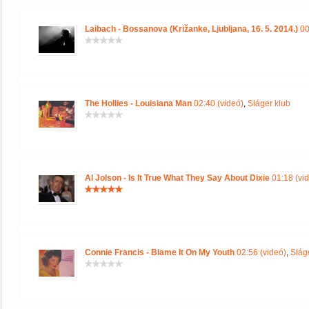
Laibach - Bossanova (Križanke, Ljubljana, 16. 5. 2014.)
00
The Hollies - Louisiana Man
02:40 (videó)
,
Sláger klub
Al Jolson - Is It True What They Say About Dixie
01:18 (vi
Connie Francis - Blame It On My Youth
02:56 (videó)
,
Slág