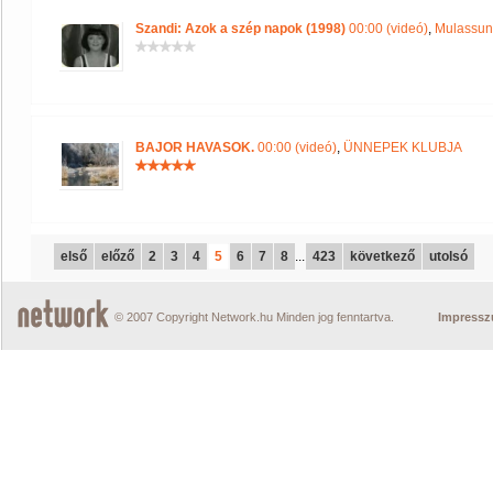
Szandi: Azok a szép napok (1998)
00:00 (videó)
,
Mulassunk
BAJOR HAVASOK.
00:00 (videó)
,
ÜNNEPEK KLUBJA
első
előző
2
3
4
5
6
7
8
...
423
következő
utolsó
© 2007 Copyright Network.hu Minden jog fenntartva.
Impress