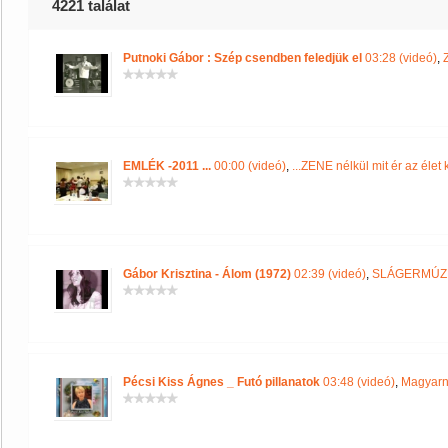
4221 találat
Putnoki Gábor : Szép csendben feledjük el
03:28 (videó)
,
EMLÉK -2011 ...
00:00 (videó)
,
...ZENE nélkül mit ér az élet 
Gábor Krisztina - Álom (1972)
02:39 (videó)
,
SLÁGERMÚ
Pécsi Kiss Ágnes _ Futó pillanatok
03:48 (videó)
,
Magyarn