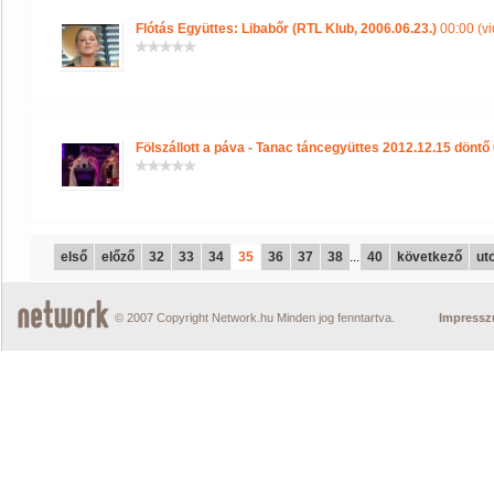
Flótás Együttes: Libabőr (RTL Klub, 2006.06.23.)
00:00 (vi
Fölszállott a páva - Tanac táncegyüttes 2012.12.15 döntő
első
előző
32
33
34
35
36
37
38
...
40
következő
ut
© 2007 Copyright Network.hu Minden jog fenntartva.
Impress