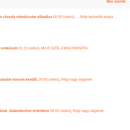
Név szerint
 a rózsafa nótatársulat előadása
00:00 (videó)
,
.....Nóta kedvelők klubja ...
s szokásom
01:23 (videó)
,
MA IS SZÓL A MAGYARNÓTA
esanyám kössön kendőt,
00:00 (videó)
,
Régi nagy slágerek
vánok, Galambszívet örököltem
00:00 (videó)
,
Régi nagy slágerek