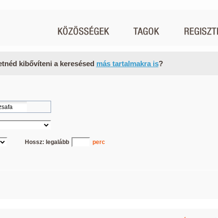
etnéd kibővíteni a keresésed
más tartalmakra is
?
Hossz: legalább
perc