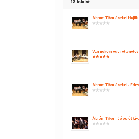
18 találat
Ábrám Tibor énekel Hajlik
Van nekem egy rettenete
Ábrám Tibor énekel - Éd
Ábrám Tibor - Jó estét kí