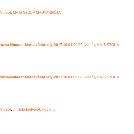
(videó)
,
MA IS SZÓL A MAGYARNÓTA
 a rózsa-Nótaest-Marosvásárhely-2017.10.01
00:00 (videó)
,
MA IS SZÓL A
 a rózsa-Nótaest-Marosvásárhely-2017.10.01
00:00 (videó)
,
MA IS SZÓL A
(videó)
,
.....Nóta kedvelők klubja ...