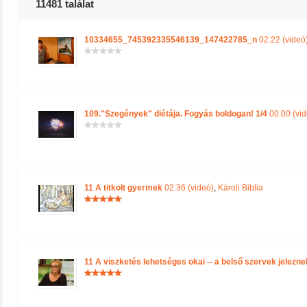
11481 találat
10334655_745392335546139_147422785_n
02:22 (videó
109."Szegények" diétája. Fogyás boldogan! 1/4
00:00 (vid
11 A titkolt gyermek
02:36 (videó)
,
Károli Biblia
11 A viszketés lehetséges okai -- a belső szervek jelezne