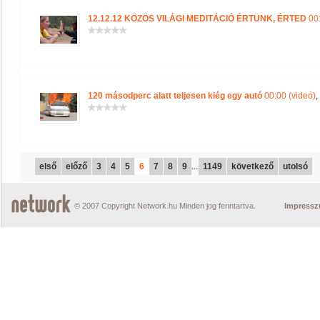
12.12.12 KÖZÖS VILÁGI MEDITÁCIÓ ÉRTÜNK, ÉRTED
00:
120 másodperc alatt teljesen kiég egy autó
00:00 (videó)
,
első
előző
3
4
5
6
7
8
9
...
1149
következő
utolsó
© 2007 Copyright Network.hu Minden jog fenntartva.
Impress