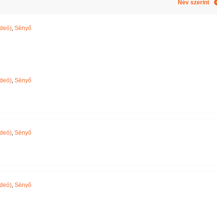
Név szerint
ideó)
,
Sényő
ideó)
,
Sényő
ideó)
,
Sényő
ideó)
,
Sényő