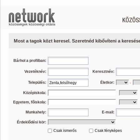
Most a tagok közt keresel. Szeretnéd kibővíteni a keresé
Bárhol a profilban:
Vezetéknév:
Keresztnév:
Település:
Életkor:
-
Középiskola:
Egyetem, főiskola:
Munkahely:
E-mail:
Érdeklődési kör:
Csak ismerős
Csak fényképes