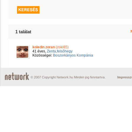
1 találat
koledin zoran
(zoki85)
41 éves,
Zenta,felsőhegy
Közösségei:
Boszorkányos Kompánia
© 2007 Copyright Network.hu Minden jog fenntartva.
Impress