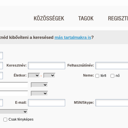
tnéd kibővíteni a keresésed
más tartalmakra is
?
Keresztnév:
Felhasználónév:
Életkor:
Neme:
-
férfi
nő
E-mail:
MSN/Skype:
Csak fényképes