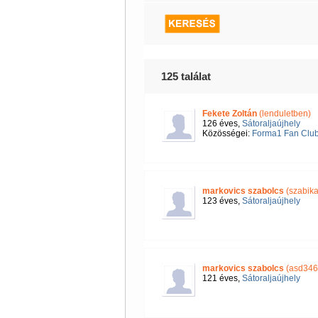
125 találat
Fekete Zoltán
(lenduletben)
126 éves,
Sátoraljaújhely
Közösségei:
Forma1 Fan Clu
markovics szabolcs
(szabik
123 éves,
Sátoraljaújhely
markovics szabolcs
(asd346
121 éves,
Sátoraljaújhely