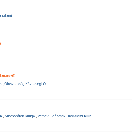
éphalom)
)
lenargy6)
b
,
Olaszország Közösségi Oldala
ub
,
Állatbarátok Klubja
,
Versek - Idézetek - Irodalomi Klub