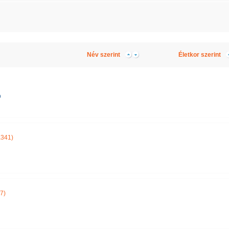
Név szerint
Életkor szerint
b
a341)
7)