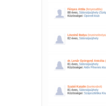
Fényes Attila
(fenyesattila)
88 éves,
Sátoraljaújhely (Sz
Közösségei:
Operett klub
Löveiné Ibolya
(loveineibolya
82 éves,
Sátoraljaújhely
dr. Lenár Györgyné Anicéta
(
81 éves,
Sátoraljaújhely
Közösségei:
Aktív Pihenés klu
Szabó Katalin
(bunkosbot)
81 éves,
Sátoraljaújhely
Közösségei:
Szájesztétika Kl