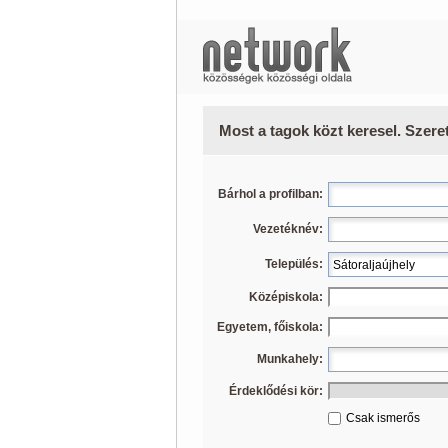
Most a tagok közt keresel. Szere
Bárhol a profilban:
Vezetéknév:
Település:
Középiskola:
Egyetem, főiskola:
Munkahely:
Érdeklődési kör:
Csak ismerős