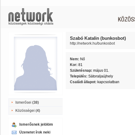
Szabó Katalin (bunkosbot)
http://network.hu/bunkosbot
Nem:
Nő
Kor:
81
Születésnap:
május 01.
Település:
Sátoraljaújhely
Családi állapot:
kapcsolatban
Ismerősei
(38)
Közösségei
(4)
Ismerősnek jelölöm
Üzenetet írok neki