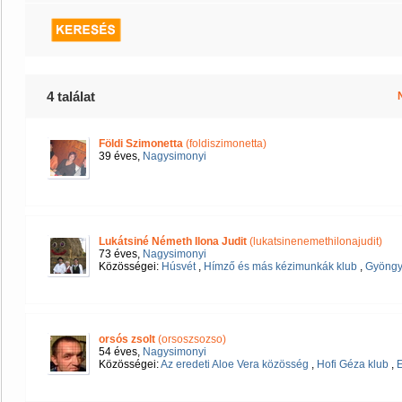
4 találat
Földi Szimonetta
(foldiszimonetta)
39 éves,
Nagysimonyi
Lukátsiné Németh Ilona Judit
(lukatsinenemethilonajudit)
73 éves,
Nagysimonyi
Közösségei:
Húsvét
,
Hímző és más kézimunkák klub
,
Gyöngyé
orsós zsolt
(orsoszsozso)
54 éves,
Nagysimonyi
Közösségei:
Az eredeti Aloe Vera közösség
,
Hofi Géza klub
,