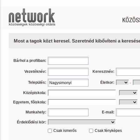
Most a tagok közt keresel. Szeretnéd kibővíteni a keresé
Bárhol a profilban:
Vezetéknév:
Keresztnév:
Település:
Életkor:
-
Középiskola:
Egyetem, főiskola:
Munkahely:
E-mail:
Érdeklődési kör:
Csak ismerős
Csak fényképes