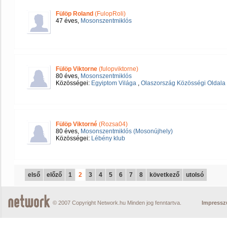
Fülöp Roland
(FulopRoli)
47 éves,
Mosonszentmiklós
Fülöp Viktorne
(fulopviktorne)
80 éves,
Mosonszentmiklós
Közösségei:
Egyiptom Világa
,
Olaszország Közösségi Oldala
Fülöp Viktorné
(Rozsa04)
80 éves,
Mosonszentmiklós (Mosonújhely)
Közösségei:
Lébény klub
első
előző
1
2
3
4
5
6
7
8
következő
utolsó
© 2007 Copyright Network.hu Minden jog fenntartva.
Impress