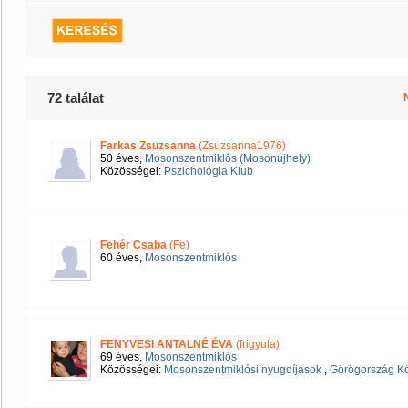
72 találat
Farkas Zsuzsanna
(Zsuzsanna1976)
50 éves,
Mosonszentmiklós (Mosonújhely)
Közösségei:
Pszichológia Klub
Fehér Csaba
(Fe)
60 éves,
Mosonszentmiklós
FENYVESI ANTALNÉ ÉVA
(frigyula)
69 éves,
Mosonszentmiklós
Közösségei:
Mosonszentmiklósi nyugdíjasok
,
Görögország Kö