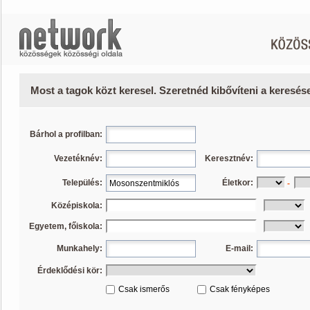
Most a tagok közt keresel. Szeretnéd kibővíteni a keresé
Bárhol a profilban:
Vezetéknév:
Keresztnév:
Település:
Életkor:
-
Középiskola:
Egyetem, főiskola:
Munkahely:
E-mail:
Érdeklődési kör:
Csak ismerős
Csak fényképes