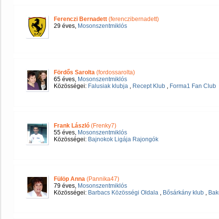
Ferenczi Bernadett
(ferenczibernadett)
29 éves,
Mosonszentmiklós
Fördős Sarolta
(fordossarolta)
65 éves,
Mosonszentmiklós
Közösségei:
Falusiak klubja
,
Recept Klub
,
Forma1 Fan Club
Frank László
(Frenky7)
55 éves,
Mosonszentmiklós
Közösségei:
Bajnokok Ligája Rajongók
Fülöp Anna
(Pannika47)
79 éves,
Mosonszentmiklós
Közösségei:
Barbacs Közösségi Oldala
,
Bősárkány klub
,
Bako