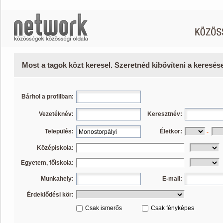
Most a tagok közt keresel. Szeretnéd kibővíteni a keresé
Bárhol a profilban:
Vezetéknév:
Keresztnév:
Település:
Életkor:
-
Középiskola:
Egyetem, főiskola:
Munkahely:
E-mail:
Érdeklődési kör:
Csak ismerős
Csak fényképes