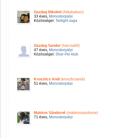
Gazdag Nikolett
(Nikybabuci)
33 éves,
Monostorpályi
Közösségei:
Twilight saga
Gazdag Sandor
(harcsa68)
47 éves,
Monostorpályi
Közösségei:
Shar-Pei klub
Krosztics Andi
(kroszticsandi)
51 éves,
Monostorpályi
Makkos Sándorné
(makkossandorne)
71 éves,
Monostorpályi