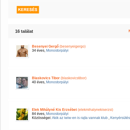
16 találat
Besenyei Gergő
(besenyeigergo)
34 éves,
Monostorpályi
Blaskovics Tibor
(blaskovicstibor)
40 éves,
Monostorpályi
Elek Mihályné Kis Erzsébet
(elekmihalynekiserzsi)
84 éves,
Monostorpályi
Közösségei:
Akik az iwiw-en is rajta vannak klub
,
Kenyérsütés