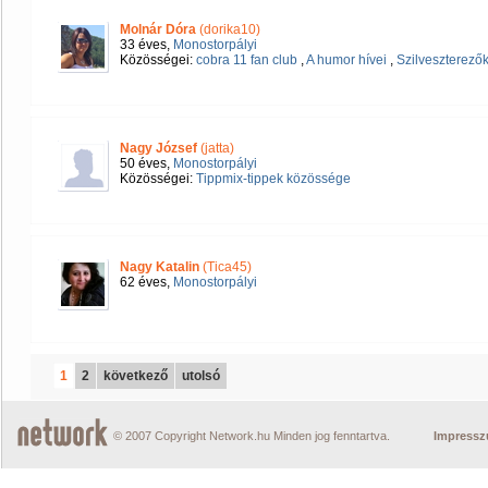
Molnár Dóra
(dorika10)
33 éves,
Monostorpályi
Közösségei:
cobra 11 fan club
,
A humor hívei
,
Szilveszterezők
Nagy József
(jatta)
50 éves,
Monostorpályi
Közösségei:
Tippmix-tippek közössége
Nagy Katalin
(Tica45)
62 éves,
Monostorpályi
1
2
következő
utolsó
© 2007 Copyright Network.hu Minden jog fenntartva.
Impress