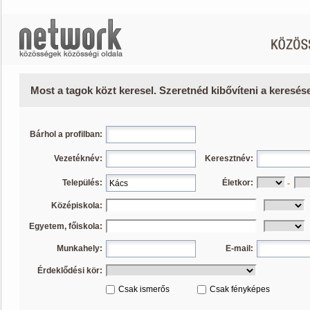
Most a tagok közt keresel. Szeretnéd kibővíteni a keresé
Bárhol a profilban:
Vezetéknév:
Keresztnév:
Település:
Életkor:
-
Középiskola:
Egyetem, főiskola:
Munkahely:
E-mail:
Érdeklődési kör:
Csak ismerős
Csak fényképes