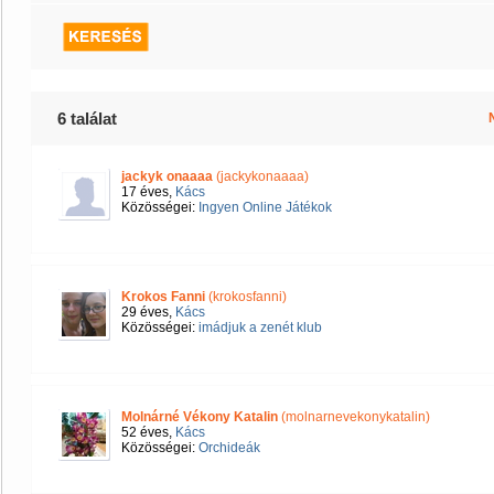
6 találat
jackyk onaaaa
(jackykonaaaa)
17 éves,
Kács
Közösségei:
Ingyen Online Játékok
Krokos Fanni
(krokosfanni)
29 éves,
Kács
Közösségei:
imádjuk a zenét klub
Molnárné Vékony Katalin
(molnarnevekonykatalin)
52 éves,
Kács
Közösségei:
Orchideák