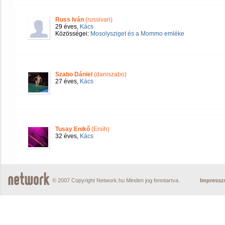
Russ Iván
(russivan)
29 éves,
Kács
Közösségei:
Mosolysziget és a Mommo emléke
Szabo Dániel
(daniszabo)
27 éves,
Kács
Tusay Enikő
(Eniih)
32 éves,
Kács
© 2007 Copyright Network.hu Minden jog fenntartva.
Impress