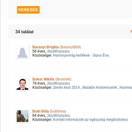
34 találat
Baranyi Brigitta
(BaranyiB69)
56 éves,
Jászfényszaru
Közösségei:
Harisnyavirág kellékek - Sipos Éva
Bokor Miklós
(Boximiki)
79 éves,
Jászfényszaru
Közösségei:
Zenés klub 2014
,
Mulatós Kedvenceink
,
Hunmag
Both Béla
(bothbela)
84 éves,
Jászfényszaru
Közösségei:
Korrekt információk az egészség megőrzéshez