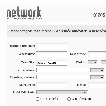
Most a tagok közt keresel. Szeretnéd kibővíteni a keresé
Bárhol a profilban:
Vezetéknév:
Keresztnév:
Település:
Életkor:
-
Középiskola:
Egyetem, főiskola:
Munkahely:
E-mail:
Érdeklődési kör:
Csak ismerős
Csak fényképes