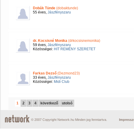
Dobák Tünde
(dobaktunde)
55 éves,
Jászfényszaru
dr. Kocsisné Monika
(drkocsisnemonika)
59 éves,
Jászfényszaru
Közösségei:
HIT REMÉNY SZERETET
Farkas Dezső
(Dezmond23)
33 éves,
Jászfényszaru
Közösségei:
Midi Club
1
2
3
4
következő
utolsó
© 2007 Copyright Network.hu Minden jog fenntartva.
Impress