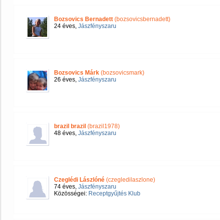
Bozsovics Bernadett
(bozsovicsbernadett)
24 éves,
Jászfényszaru
Bozsovics Márk
(bozsovicsmark)
26 éves,
Jászfényszaru
brazil brazil
(brazil1978)
48 éves,
Jászfényszaru
Czeglédi Lászlóné
(czegledilaszlone)
74 éves,
Jászfényszaru
Közösségei:
Receptgyűjtés Klub