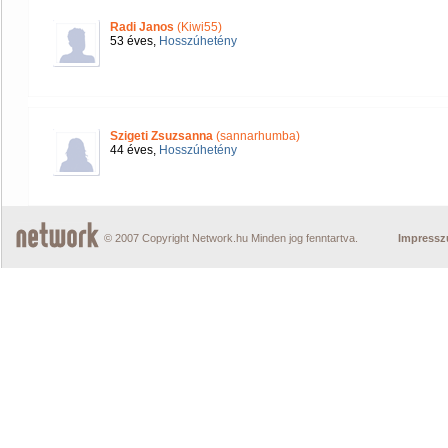
Radi Janos
(Kiwi55)
53 éves,
Hosszúhetény
Szigeti Zsuzsanna
(sannarhumba)
44 éves,
Hosszúhetény
© 2007 Copyright Network.hu Minden jog fenntartva.
Impress