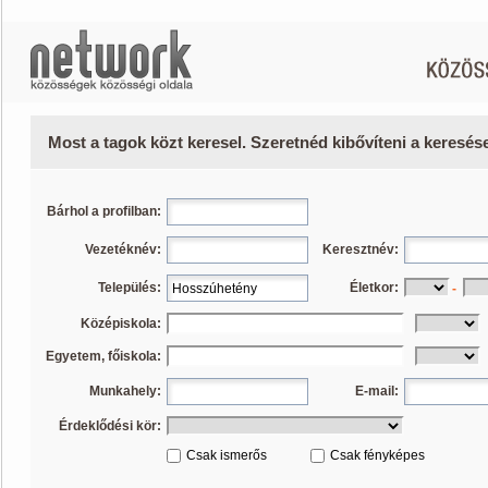
Most a tagok közt keresel. Szeretnéd kibővíteni a keresé
Bárhol a profilban:
Vezetéknév:
Keresztnév:
Település:
Életkor:
-
Középiskola:
Egyetem, főiskola:
Munkahely:
E-mail:
Érdeklődési kör:
Csak ismerős
Csak fényképes