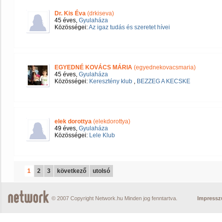
Dr. Kis Éva
(drkiseva)
45 éves,
Gyulaháza
Közösségei:
Az igaz tudás és szeretet hívei
EGYEDNÉ KOVÁCS MÁRIA
(egyednekovacsmaria)
45 éves,
Gyulaháza
Közösségei:
Keresztény klub
,
BEZZEG A KECSKE
elek dorottya
(elekdorottya)
49 éves,
Gyulaháza
Közösségei:
Lele Klub
1
2
3
következő
utolsó
© 2007 Copyright Network.hu Minden jog fenntartva.
Impress