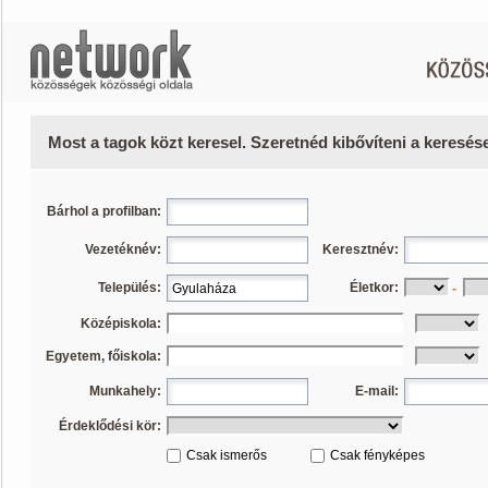
Most a tagok közt keresel. Szeretnéd kibővíteni a keresé
Bárhol a profilban:
Vezetéknév:
Keresztnév:
Település:
Életkor:
-
Középiskola:
Egyetem, főiskola:
Munkahely:
E-mail:
Érdeklődési kör:
Csak ismerős
Csak fényképes