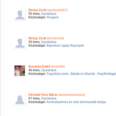
Birinyi Zsolt
(sportszelet07)
55 éves,
Gyulaháza
Közösségei:
Peugeot
Birinyi Zsolt
(birinyizsolt)
55 éves,
Gyulaháza
Közösségei:
Bajnokok Ligája Rajongók
Boroska Enikő
(Eniko86)
40 éves,
Gyulaháza
Közösségei:
Fogyókúra klub
,
Babák és Mamák
,
Rajzfilmfügg
Dévainé Kiss Mária
(devainekissmaria)
67 éves,
Gyulaháza
Közösségei:
Keresztszemes és más kézimunkák klubja