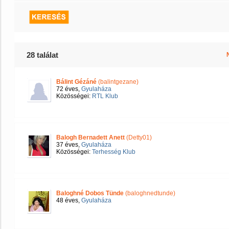
28 találat
Bálint Gézáné
(balintgezane)
72 éves,
Gyulaháza
Közösségei:
RTL Klub
Balogh Bernadett Anett
(Detty01)
37 éves,
Gyulaháza
Közösségei:
Terhesség Klub
Baloghné Dobos Tünde
(baloghnedtunde)
48 éves,
Gyulaháza