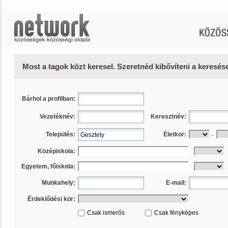
Most a tagok közt keresel. Szeretnéd kibővíteni a keresé
Bárhol a profilban:
Vezetéknév:
Keresztnév:
Település:
Életkor:
-
Középiskola:
Egyetem, főiskola:
Munkahely:
E-mail:
Érdeklődési kör:
Csak ismerős
Csak fényképes