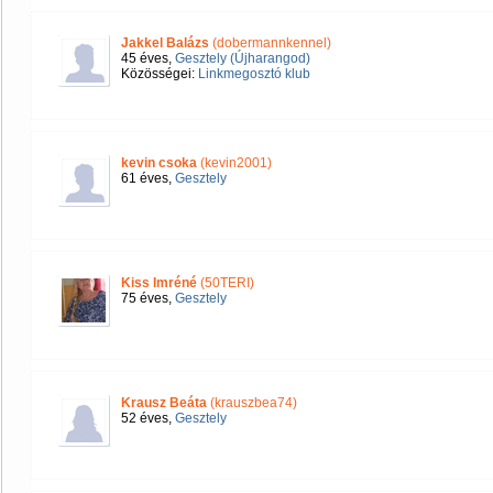
Jakkel Balázs
(dobermannkennel)
45 éves,
Gesztely (Újharangod)
Közösségei:
Linkmegosztó klub
kevin csoka
(kevin2001)
61 éves,
Gesztely
Kiss Imréné
(50TERI)
75 éves,
Gesztely
Krausz Beáta
(krauszbea74)
52 éves,
Gesztely