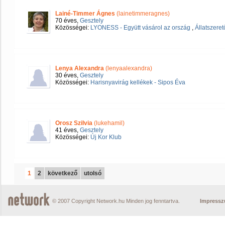
Lainé-Timmer Ágnes
(lainetimmeragnes)
70 éves,
Gesztely
Közösségei:
LYONESS - Együtt vásárol az ország
,
Állatszeret
Lenya Alexandra
(lenyaalexandra)
30 éves,
Gesztely
Közösségei:
Harisnyavirág kellékek - Sipos Éva
Orosz Szilvia
(lukehamil)
41 éves,
Gesztely
Közösségei:
Új Kor Klub
1
2
következő
utolsó
© 2007 Copyright Network.hu Minden jog fenntartva.
Impress