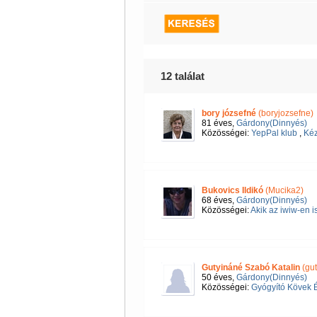
12 találat
bory józsefné
(boryjozsefne)
81 éves,
Gárdony(Dinnyés)
Közösségei:
YepPal klub
,
Kéz
Bukovics Ildikó
(Mucika2)
68 éves,
Gárdony(Dinnyés)
Közösségei:
Akik az iwiw-en i
Gutyináné Szabó Katalin
(gut
50 éves,
Gárdony(Dinnyés)
Közösségei:
Gyógyító Kövek É