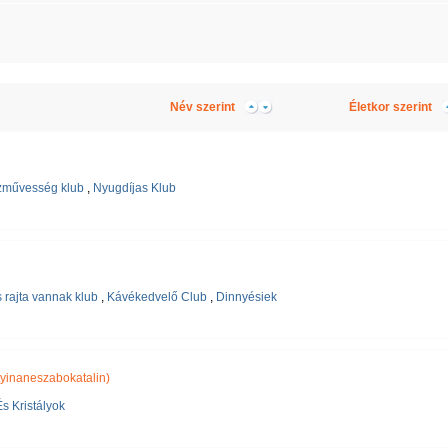
Név szerint
Életkor szerint
művesség klub
,
Nyugdíjas Klub
s rajta vannak klub
,
Kávékedvelő Club
,
Dinnyésiek
yinaneszabokatalin)
s Kristályok