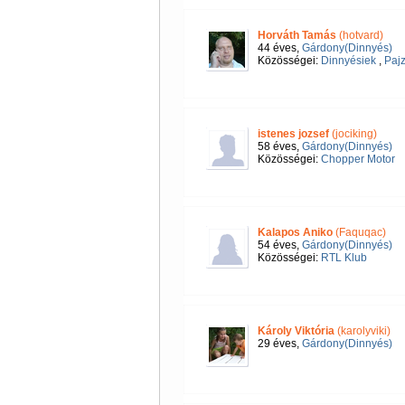
Horváth Tamás
(hotvard)
44 éves,
Gárdony(Dinnyés)
Közösségei:
Dinnyésiek
,
Pajz
istenes jozsef
(jociking)
58 éves,
Gárdony(Dinnyés)
Közösségei:
Chopper Motor
Kalapos Aniko
(Faquqac)
54 éves,
Gárdony(Dinnyés)
Közösségei:
RTL Klub
Károly Viktória
(karolyviki)
29 éves,
Gárdony(Dinnyés)