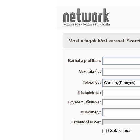
Most a tagok közt keresel. Szere
Bárhol a profilban:
Vezetéknév:
Település:
Középiskola:
Egyetem, főiskola:
Munkahely:
Érdeklődési kör:
Csak ismerős