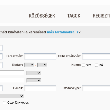
tnéd kibővíteni a keresésed
más tartalmakra is
?
Keresztnév:
Felhasználónév:
Életkor:
Neme:
-
férfi
nő
E-mail:
MSN/Skype:
Csak fényképes