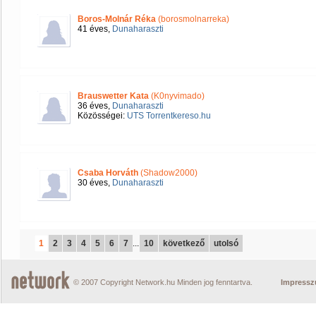
Boros-Molnár Réka
(borosmolnarreka)
41 éves,
Dunaharaszti
Brauswetter Kata
(K0nyvimado)
36 éves,
Dunaharaszti
Közösségei:
UTS Torrentkereso.hu
Csaba Horváth
(Shadow2000)
30 éves,
Dunaharaszti
1
2
3
4
5
6
7
...
10
következő
utolsó
© 2007 Copyright Network.hu Minden jog fenntartva.
Impress