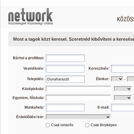
Most a tagok közt keresel. Szeretnéd kibővíteni a keresé
Bárhol a profilban:
Vezetéknév:
Keresztnév:
Település:
Életkor:
-
Középiskola:
Egyetem, főiskola:
Munkahely:
E-mail:
Érdeklődési kör:
Csak ismerős
Csak fényképes