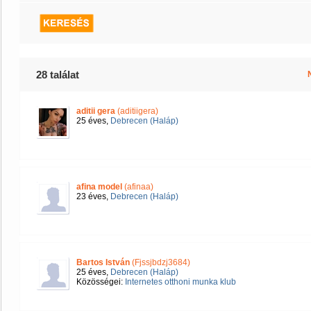
28 találat
aditii gera
(aditiigera)
25 éves,
Debrecen (Haláp)
afina model
(afinaa)
23 éves,
Debrecen (Haláp)
Bartos István
(Fjssjbdzj3684)
25 éves,
Debrecen (Haláp)
Közösségei:
Internetes otthoni munka klub