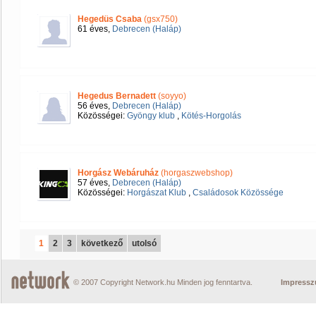
Hegedüs Csaba
(gsx750)
61 éves,
Debrecen (Haláp)
Hegedus Bernadett
(soyyo)
56 éves,
Debrecen (Haláp)
Közösségei:
Gyöngy klub
,
Kötés-Horgolás
Horgász Webáruház
(horgaszwebshop)
57 éves,
Debrecen (Haláp)
Közösségei:
Horgászat Klub
,
Családosok Közössége
1
2
3
következő
utolsó
© 2007 Copyright Network.hu Minden jog fenntartva.
Impress