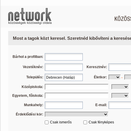
Most a tagok közt keresel. Szeretnéd kibővíteni a keresé
Bárhol a profilban:
Vezetéknév:
Keresztnév:
Település:
Életkor:
-
Középiskola:
Egyetem, főiskola:
Munkahely:
E-mail:
Érdeklődési kör:
Csak ismerős
Csak fényképes