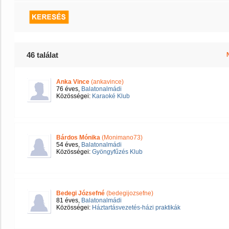
46 találat
Anka Vince
(ankavince)
76 éves,
Balatonalmádi
Közösségei:
Karaoké Klub
Bárdos Mónika
(Monimano73)
54 éves,
Balatonalmádi
Közösségei:
Gyöngyfűzés Klub
Bedegi Józsefné
(bedegijozsefne)
81 éves,
Balatonalmádi
Közösségei:
Háztartásvezetés-házi praktikák