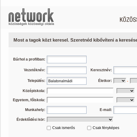
Most a tagok közt keresel. Szeretnéd kibővíteni a keresé
Bárhol a profilban:
Vezetéknév:
Keresztnév:
Település:
Életkor:
-
Középiskola:
Egyetem, főiskola:
Munkahely:
E-mail:
Érdeklődési kör:
Csak ismerős
Csak fényképes