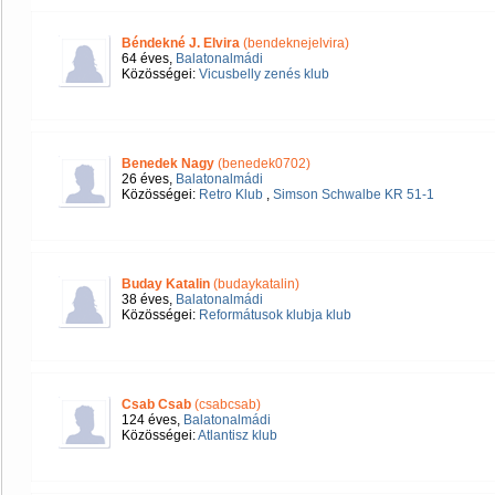
Béndekné J. Elvira
(bendeknejelvira)
64 éves,
Balatonalmádi
Közösségei:
Vicusbelly zenés klub
Benedek Nagy
(benedek0702)
26 éves,
Balatonalmádi
Közösségei:
Retro Klub
,
Simson Schwalbe KR 51-1
Buday Katalin
(budaykatalin)
38 éves,
Balatonalmádi
Közösségei:
Reformátusok klubja klub
Csab Csab
(csabcsab)
124 éves,
Balatonalmádi
Közösségei:
Atlantisz klub