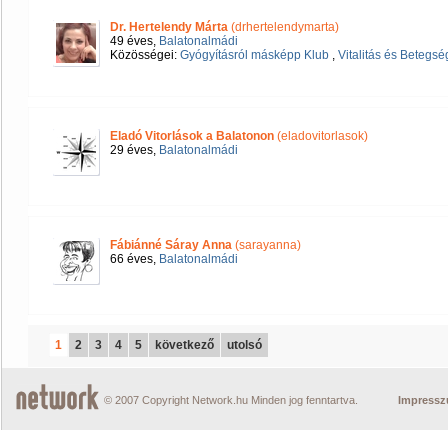
Dr. Hertelendy Márta
(drhertelendymarta)
49 éves,
Balatonalmádi
Közösségei:
Gyógyításról másképp Klub
,
Vitalitás és Betegs
Eladó Vitorlások a Balatonon
(eladovitorlasok)
29 éves,
Balatonalmádi
Fábiánné Sáray Anna
(sarayanna)
66 éves,
Balatonalmádi
1
2
3
4
5
következő
utolsó
© 2007 Copyright Network.hu Minden jog fenntartva.
Impress