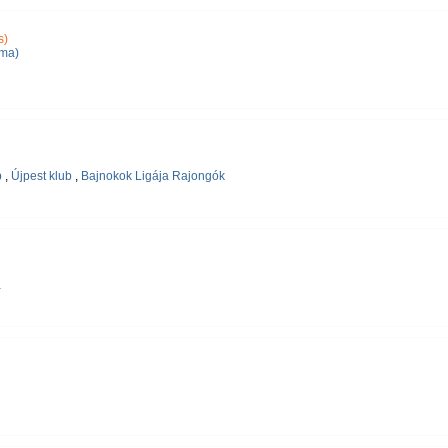
s)
lma)
b
,
Újpest klub
,
Bajnokok Ligája Rajongók
a