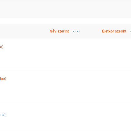
Név szerint
Életkor szerint
e)
fne)
lma)