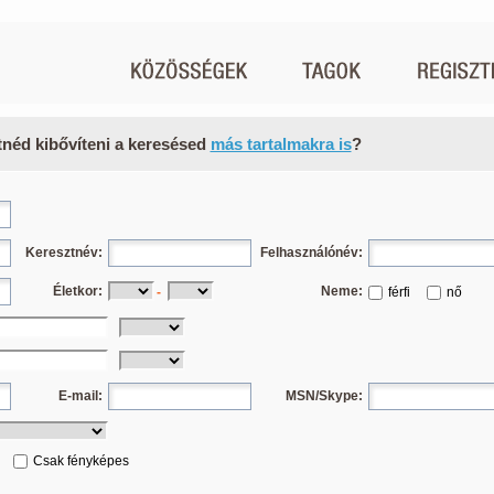
tnéd kibővíteni a keresésed
más tartalmakra is
?
Keresztnév:
Felhasználónév:
Életkor:
Neme:
-
férfi
nő
E-mail:
MSN/Skype:
Csak fényképes