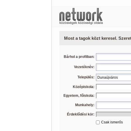
Most a tagok közt keresel. Szere
Bárhol a profilban:
Vezetéknév:
Település:
Középiskola:
Egyetem, főiskola:
Munkahely:
Érdeklődési kör:
Csak ismerős