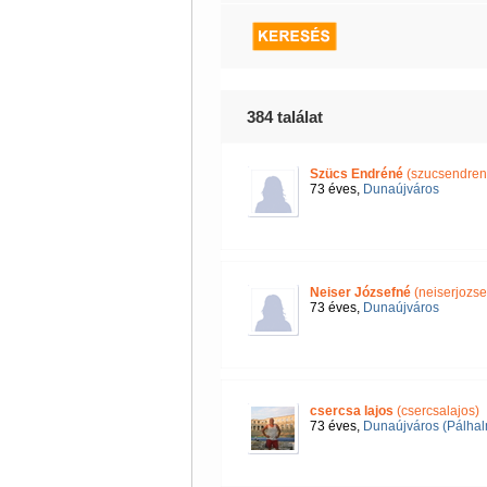
384 találat
Szücs Endréné
(szucsendren
73 éves,
Dunaújváros
Neiser Józsefné
(neiserjozse
73 éves,
Dunaújváros
csercsa lajos
(csercsalajos)
73 éves,
Dunaújváros (Pálha