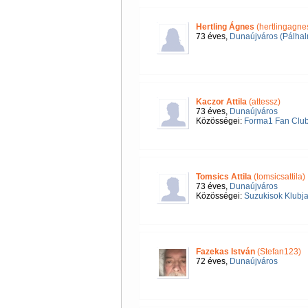
Hertling Ágnes
(hertlingagne
73 éves,
Dunaújváros (Pálha
Kaczor Attila
(attessz)
73 éves,
Dunaújváros
Közösségei:
Forma1 Fan Clu
Tomsics Attila
(tomsicsattila)
73 éves,
Dunaújváros
Közösségei:
Suzukisok Klubj
Fazekas István
(Stefan123)
72 éves,
Dunaújváros