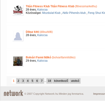
Titán Fitness Klub Titán Fitness Klub
(fitnessmarkethu)
28 éves,
Kalocsa
Közösségei:
Mozdulat Klub
,
Aktív Pihenés klub
,
Feng Shui Kl
Dibuz kitti
(dibuzkitti)
28 éves,
Kalocsa
Bolvári Fanni Ildikó
(bolvarifanniildiko)
29 éves,
Kalocsa
1
2
3
4
5
6
7
...
18
következő
utolsó
© 2007 Copyright Network.hu Minden jog fenntartva.
Impress