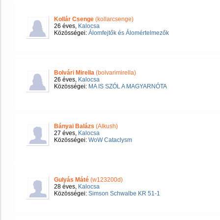
Kollár Csenge
(kollarcsenge)
26 éves,
Kalocsa
Közösségei:
Álomfejtők és Álomértelmezők
Bolvári Mirella
(bolvarimirella)
26 éves,
Kalocsa
Közösségei:
MA IS SZÓL A MAGYARNÓTA
Bányai Balázs
(Alkush)
27 éves,
Kalocsa
Közösségei:
WoW Cataclysm
Gulyás Máté
(w123200d)
28 éves,
Kalocsa
Közösségei:
Simson Schwalbe KR 51-1