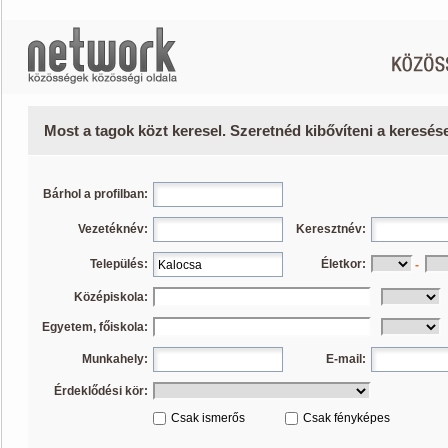
Most a tagok közt keresel. Szeretnéd kibővíteni a keresé
Bárhol a profilban:
Vezetéknév:
Keresztnév:
Település:
Életkor:
-
Középiskola:
Egyetem, főiskola:
Munkahely:
E-mail:
Érdeklődési kör:
Csak ismerős
Csak fényképes