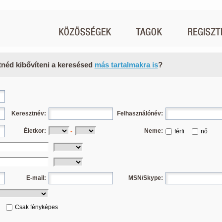
tnéd kibővíteni a keresésed
más tartalmakra is
?
Keresztnév:
Felhasználónév:
Életkor:
Neme:
-
férfi
nő
E-mail:
MSN/Skype:
Csak fényképes