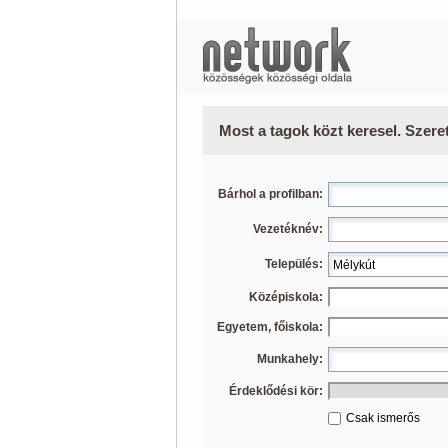
Most a tagok közt keresel. Szere
Bárhol a profilban:
Vezetéknév:
Település:
Középiskola:
Egyetem, főiskola:
Munkahely:
Érdeklődési kör:
Csak ismerős