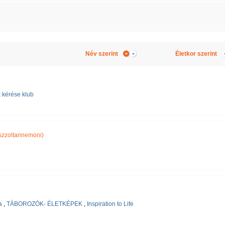
Név szerint
Életkor szerint
 kérése klub
zzoltannemoni)
a
,
TÁBOROZÓK- ÉLETKÉPEK
,
Inspiration to Life