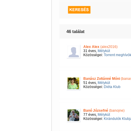
46 találat
Alex Alex
(alex2016)
31 éves,
Mélykút
Közösségei:
Torrent meghívók
Banász Zoltánné Móni
(banas
51 éves,
Mélykút
Közösségei:
Diéta Klub
Banó Józsefné
(banojne)
77 éves,
Mélykút
Közösségei:
Kirándulók Klubj