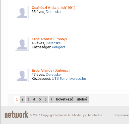
Csahóczi Attila
(atish1991)
35 éves,
Derecske
Erdei Róbert
(Erobby)
46 éves,
Derecske
Közösségei:
Peugeot
Erdei Vilmos
(Darfeusz)
47 éves,
Derecske
Közösségei:
UTS Torrentkereso.hu
1
2
3
4
5
6
7
következő
utolsó
© 2007 Copyright Network.hu Minden jog fenntartva.
Impress