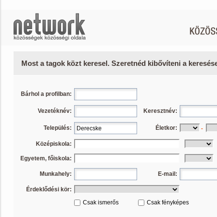
Most a tagok közt keresel. Szeretnéd kibővíteni a keresé
Bárhol a profilban:
Vezetéknév:
Keresztnév:
Település:
Életkor:
-
Középiskola:
Egyetem, főiskola:
Munkahely:
E-mail:
Érdeklődési kör:
Csak ismerős
Csak fényképes