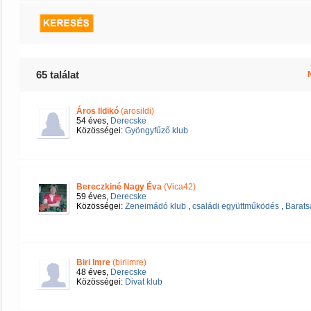
65 találat
Áros Ildikó
(arosildi)
54 éves,
Derecske
Közösségei:
Gyöngyfűző klub
Bereczkiné Nagy Éva
(Vica42)
59 éves,
Derecske
Közösségei:
Zeneimádó klub
,
családi együttműködés
,
Barats
Biri Imre
(biriimre)
48 éves,
Derecske
Közösségei:
Divat klub