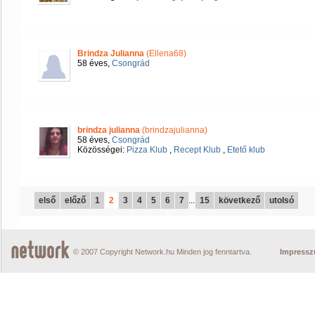
Brindza Julianna
(Ellena68)
58 éves,
Csongrád
brindza julianna
(brindzajulianna)
58 éves,
Csongrád
Közösségei:
Pizza Klub
,
Recept Klub
,
Etető klub
első
előző
1
2
3
4
5
6
7
...
15
következő
utolsó
© 2007 Copyright Network.hu Minden jog fenntartva.
Impress