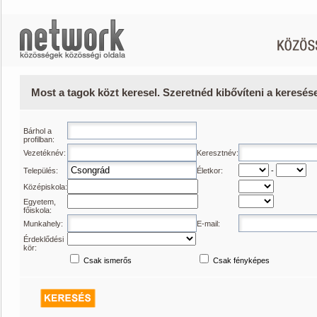
Most a tagok közt keresel. Szeretnéd kibővíteni a keresé
Bárhol a
profilban:
Vezetéknév:
Keresztnév:
Település:
Életkor:
-
Középiskola:
Egyetem,
főiskola:
Munkahely:
E-mail:
Érdeklődési
kör:
Csak ismerős
Csak fényképes