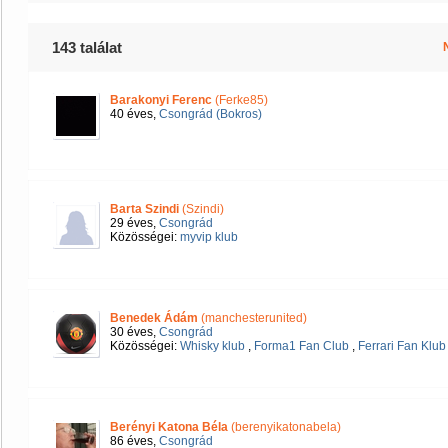
143 találat
Barakonyi Ferenc
(Ferke85)
40 éves,
Csongrád (Bokros)
Barta Szindi
(Szindi)
29 éves,
Csongrád
Közösségei:
myvip klub
Benedek Ádám
(manchesterunited)
30 éves,
Csongrád
Közösségei:
Whisky klub
,
Forma1 Fan Club
,
Ferrari Fan Klub
Berényi Katona Béla
(berenyikatonabela)
86 éves,
Csongrád