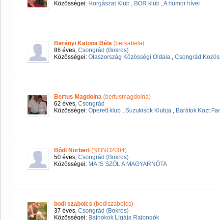
Közösségei:
Horgászat Klub
,
BOR klub
,
A humor hívei
Berényi Katona Béla
(berkabela)
86 éves,
Csongrád (Bokros)
Közösségei:
Olaszország Közösségi Oldala
,
Csongrád Közöss
Bertus Magdolna
(bertusmagdolna)
62 éves,
Csongrád
Közösségei:
Operett klub
,
Suzukisok Klubja
,
Barátok Közt Fa
Bódi Norbert
(NONO2004)
50 éves,
Csongrád (Bokros)
Közösségei:
MA IS SZÓL A MAGYARNÓTA
bodi szabolcs
(bodiszabolcs)
37 éves,
Csongrád (Bokros)
Közösségei:
Bajnokok Ligája Rajongók