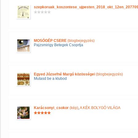
szepkoruak_koszontese_ujpesten_2018_okt_12en_20770
MOSÓGÉP CSERE
(blogbejegyzés)
Pajzsmirigy Betegek Csoprtja
Egyed Józsefné Margó közösségei
(blogbejegyzés)
Mutasd be a klubod
Karácsonyi_csokor
(kép)
,
A KÉK BOLYGÓ VILÁGA