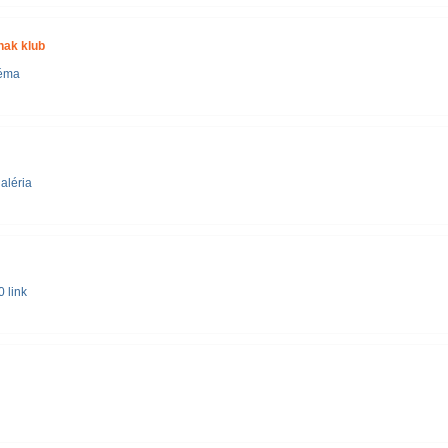
nak klub
téma
aléria
 link