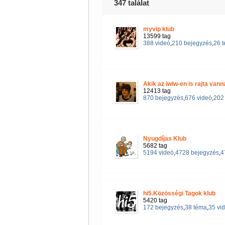
347 találat
myvip klub
13599 tag
388 videó
,
210 bejegyzés
,
26 
Akik az iwiw-en is rajta vann
12413 tag
870 bejegyzés
,
676 videó
,
202 
Nyugdíjas Klub
5682 tag
5194 videó
,
4728 bejegyzés
,
4
hi5.Közösségi Tagok klub
5420 tag
172 bejegyzés
,
38 téma
,
35 vi