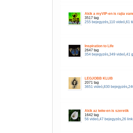
Akik a myVIP-en is rajta van
3517 tag
255 bejegyzés
,
110 videó
,
61 
Inspiration to Life
2647 tag
354 bejegyzés
,
349 videó
,
41 g
LEGJOBB KLUB
2071 tag
3651 videó
,
830 bejegyzés
,
240
Akik az iwiw-en is szeretik
1642 tag
56 videó
,
47 bejegyzés
,
26 link