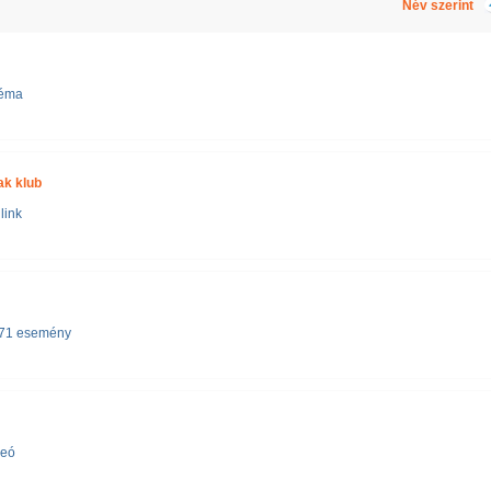
Név szerint
téma
ak klub
link
71 esemény
deó