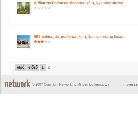
A főváros Palma de Mallorca
(kép)
,
Nyaralás utazás
001-palma_de_mallorca
(kép)
,
Spanyolország Imádói
első
előző
1
2
© 2007 Copyright Network.hu Minden jog fenntartva.
Impress