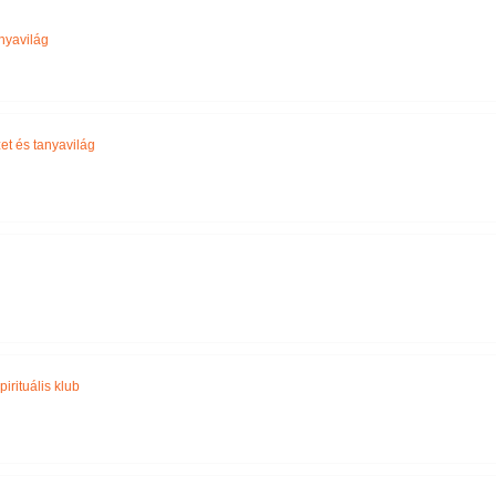
Név szerint
nyavilág
et és tanyavilág
pirituális klub