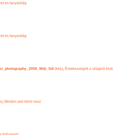
et és tanyavilág
et és tanyavilág
st_photography_2008_Wdz_full
(kép)
,
Érdekességek a világból klub
p)
,
Minden ami körül vesz
 fotózásról