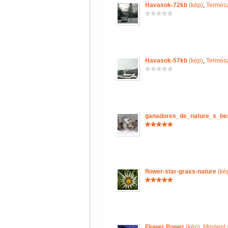
Havasok-72kb
(kép)
,
Termész
Havasok-57kb
(kép)
,
Termész
ganadores_de_nature_s_be
flower-star-grass-nature
(ké
Flower Power
(kép)
,
Mindent a