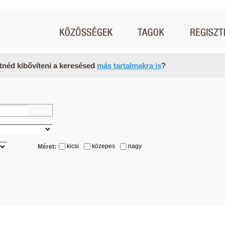
tnéd kibővíteni a keresésed
más tartalmakra is
?
kicsi
közepes
nagy
Méret: