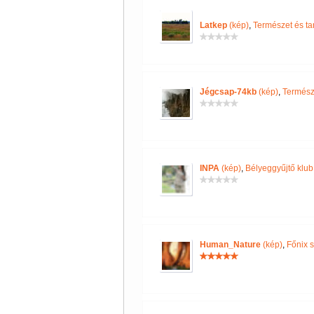
Latkep
(kép)
,
Természet és ta
Jégcsap-74kb
(kép)
,
Termész
INPA
(kép)
,
Bélyeggyűjtő klub
Human_Nature
(kép)
,
Főnix s