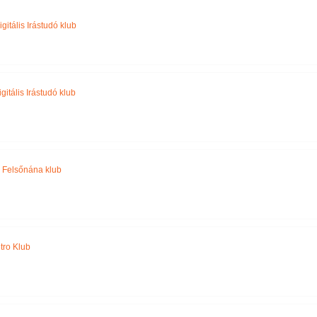
Név szerint
gitális Irástudó klub
gitális Irástudó klub
,
Felsőnána klub
tro Klub