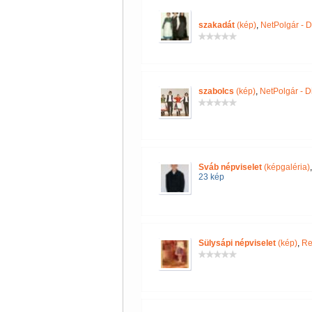
szakadát
(kép)
,
NetPolgár - Di
szabolcs
(kép)
,
NetPolgár - Di
Sváb népviselet
(képgaléria)
23 kép
Sülysápi népviselet
(kép)
,
Re