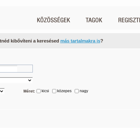
tnéd kibővíteni a keresésed
más tartalmakra is
?
kicsi
közepes
nagy
Méret: