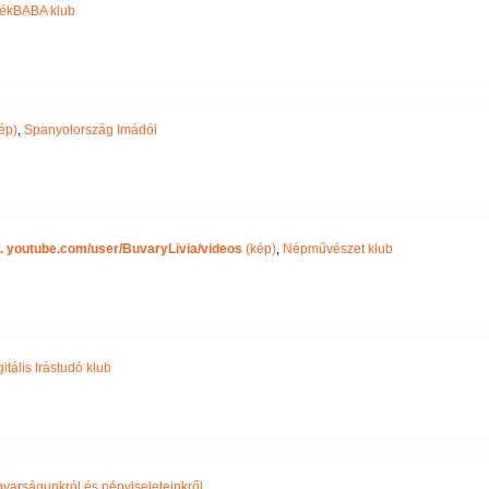
tékBABA klub
ép)
,
Spanyolország Imádói
. youtube.com/user/BuvaryLivia/videos
(kép)
,
Népművészet klub
itális Irástudó klub
arságunkról és népviseleteinkről