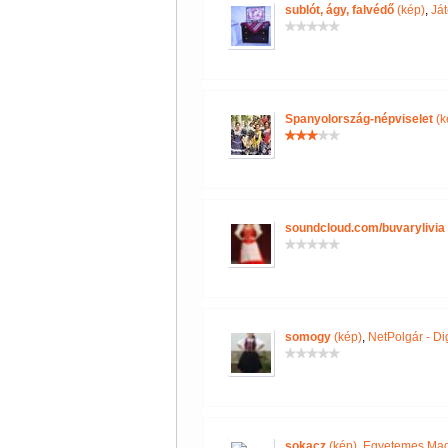
sublót, ágy, falvédő
(kép)
,
Já
Spanyolország-népviselet
(k
soundcloud.com/buvarylivia 
somogy
(kép)
,
NetPolgár - Dig
sokacz
(kép)
,
Egyetemes Magy