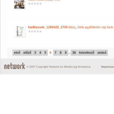
kiallitasunk_1280428_2709
(kép)
,
Jobb agyféltekés rajz klub
első
előző
3
4
5
6
7
8
9
...
38
következő
utolsó
© 2007 Copyright Network.hu Minden jog fenntartva.
Impress